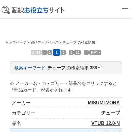
検索結果
トップページ
>
部品データベース
> チューブ の検索結果
2 / 13
«
1
2
3
...
5
10
...
»
最後 »
検索キーワード
:
チューブ
の検索結果
388
件
※ メーカー名・カテゴリー・部品名をクリックすると
「部品カード」が表示されます。
MISUMI-VONA
チューブ
VTUB 12.0-N