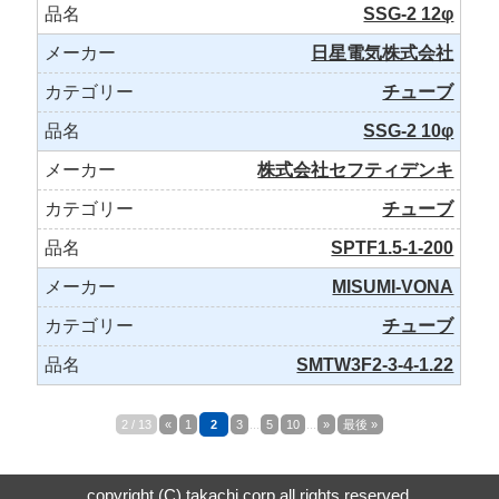
SSG-2 12φ
日星電気株式会社
チューブ
SSG-2 10φ
株式会社セフティデンキ
チューブ
SPTF1.5-1-200
MISUMI-VONA
チューブ
SMTW3F2-3-4-1.22
2 / 13
«
1
2
3
...
5
10
...
»
最後 »
copyright (C) takachi corp all rights reserved.