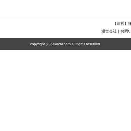
【運営】株
運営会社
｜
お問
copyright (C) takachi corp all rights reserved.