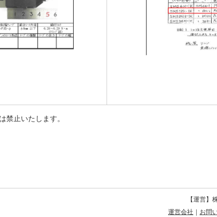
等は禁止いたします。
【運営】株
運営会社
｜
お問