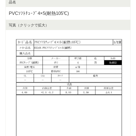
品名
PVCｿﾌﾄﾁｭｰﾌﾞ4×5(耐熱105℃)
写真（クリックで拡大）