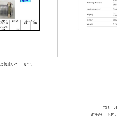
等は禁止いたします。
【運営】株
運営会社
｜
お問