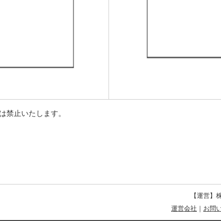
等は禁止いたします。
【運営】株
運営会社
｜
お問