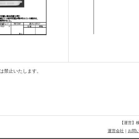
等は禁止いたします。
【運営】株
運営会社
｜
お問