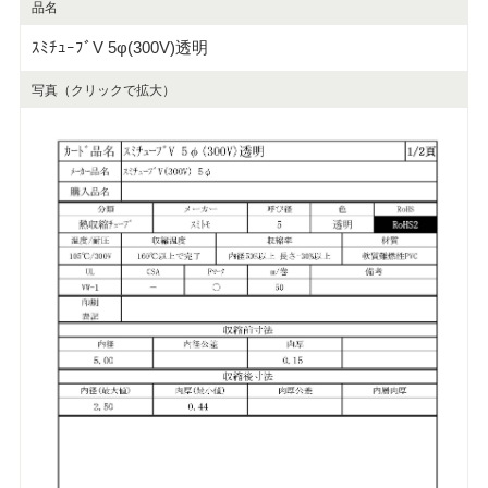
品名
ｽﾐﾁｭｰﾌﾞV 5φ(300V)透明
写真（クリックで拡大）