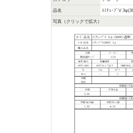
品名
ｽﾐﾁｭｰﾌﾞV 3φ(
写真（クリックで拡大）