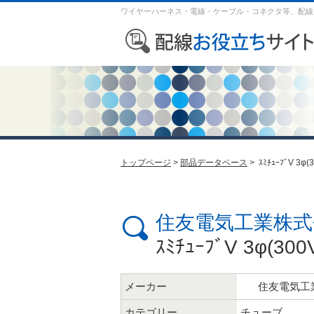
ワイヤーハーネス・電線・ケーブル・コネクタ等、配線
トップページ
>
部品データベース
> ｽﾐﾁｭｰﾌﾞV 3φ
住友電気工業株式
ｽﾐﾁｭｰﾌﾞV 3φ(30
メーカー
住友電気工
カテゴリー
チューブ