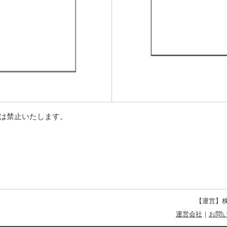
等は禁止いたします。
【運営】株
運営会社
｜
お問